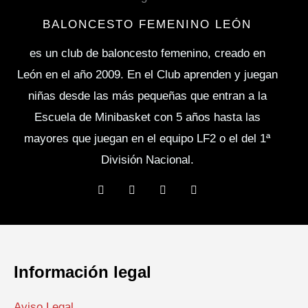
m
i
BALONCESTO FEMENINO LEÓN
e
es un club de baloncesto femenino, creado en
n
León en el año 2009. En el Club aprenden y juegan
t
niñas desde las más pequeñas que entran a la
o
Escuela de Minibasket con 5 años hasta las
mayores que juegan en el equipo LF2 o el del 1ª
División Nacional.
F
T
Y
I
a
w
o
n
c
i
u
s
e
t
t
t
b
t
u
a
o
e
b
g
o
r
e
r
k
a
Información legal
m
Aviso Legal