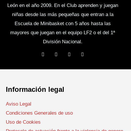
n
León en el año 2009. En el Club aprenden y juegan
t
niñas desde las más pequeñas que entran a la
o
Escuela de Minibasket con 5 años hasta las
mayores que juegan en el equipo LF2 o el del 1ª
División Nacional.
F
T
Y
I
a
w
o
n
c
i
u
s
e
t
t
t
b
t
u
a
o
e
b
g
o
r
e
r
k
a
Información legal
m
Aviso Legal
Condiciones Generales de uso
Uso de Cookies