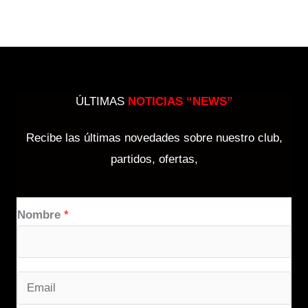
ÚLTIMAS
NOTICIAS “NEWS”
Recibe las últimas novedades sobre nuestro club,
partidos, ofertas,
Nombre
*
E
m