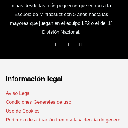
t
niñas desde las más pequeñas que entran a la
o
Escuela de Minibasket con 5 años hasta las
mayores que juegan en el equipo LF2 o el del 1ª
División Nacional.
F
T
Y
I
a
w
o
n
c
i
u
s
e
t
t
t
b
t
u
a
o
e
b
g
o
r
e
r
k
a
Información legal
m
Aviso Legal
Condiciones Generales de uso
Uso de Cookies
Protocolo de actuación frente a la violencia de genero