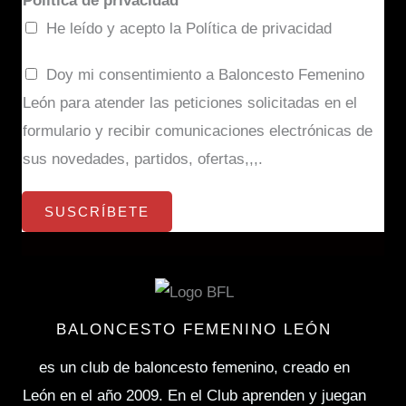
Política de privacidad
*
i
He leído y acepto la Política de privacidad
l
c
Doy mi consentimiento a Baloncesto Femenino
*
o
León para atender las peticiones solicitadas en el
n
formulario y recibir comunicaciones electrónicas de
s
sus novedades, partidos, ofertas,,,.
e
SUSCRÍBETE
n
t
i
m
i
BALONCESTO FEMENINO LEÓN
e
es un club de baloncesto femenino, creado en
n
León en el año 2009. En el Club aprenden y juegan