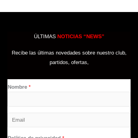
ÚLTIMAS
NOTICIAS “NEWS”
Recibe las últimas novedades sobre nuestro club,
partidos, ofertas,
Nombre
*
E
m
a