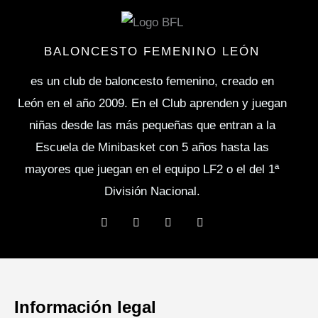
i
m
i
BALONCESTO FEMENINO LEÓN
e
es un club de baloncesto femenino, creado en
n
León en el año 2009. En el Club aprenden y juegan
t
niñas desde las más pequeñas que entran a la
o
Escuela de Minibasket con 5 años hasta las
mayores que juegan en el equipo LF2 o el del 1ª
División Nacional.
F
T
Y
I
a
w
o
n
c
i
u
s
e
t
t
t
b
t
u
a
o
e
b
g
o
r
e
r
k
a
Información legal
m