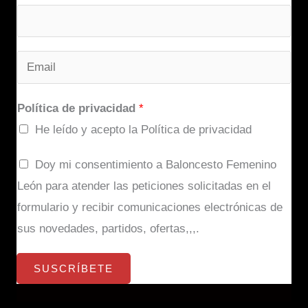
E
m
a
Política de privacidad
*
i
He leído y acepto la Política de privacidad
l
c
Doy mi consentimiento a Baloncesto Femenino
*
o
León para atender las peticiones solicitadas en el
n
formulario y recibir comunicaciones electrónicas de
s
sus novedades, partidos, ofertas,,,.
e
SUSCRÍBETE
n
t