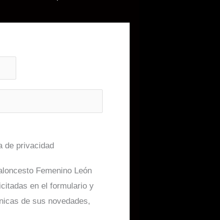
ca de privacidad
aloncesto Femenino León
icitadas en el formulario y
ónicas de sus novedades,