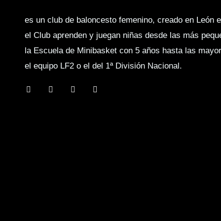
es un club de baloncesto femenino, creado en León e
el Club aprenden y juegan niñas desde las más pequ
la Escuela de Minibasket con 5 años hasta las mayo
el equipo LF2 o el del 1ª División Nacional.
F
T
Y
I
a
w
o
n
c
i
u
s
e
t
t
t
b
t
u
a
o
e
b
g
o
r
e
r
k
a
m