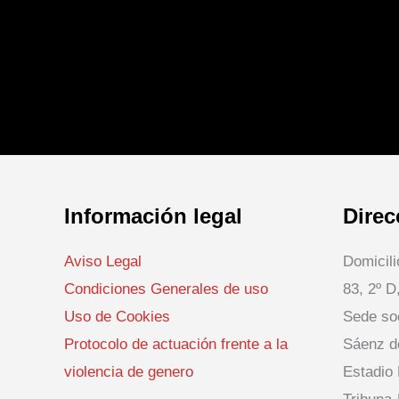
Información legal
Direc
Aviso Legal
Domicili
Condiciones Generales de uso
83, 2º D
Uso de Cookies
Sede soc
Protocolo de actuación frente a la
Sáenz d
violencia de genero
Estadio